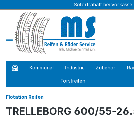
Sofortrabatt bei Vorkasse
m Hauptinhalt springen
Zur Suche springen
Zur Hauptnavigation springen
Kommunal
Industrie
Zubehör
Rad
Forstreifen
Flotation Reifen
TRELLEBORG 600/55-26.5