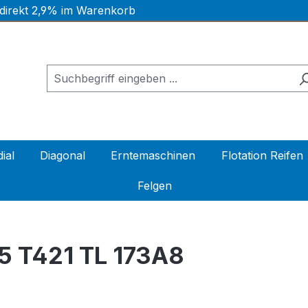
 direkt 2,9% im Warenkorb
ial
Diagonal
Erntemaschinen
Flotation Reifen
Felgen
 T421 TL 173A8