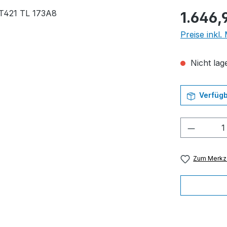
Regulärer Pr
1.646,
Preise inkl
Nicht lage
Verfügb
Produkt
Zum Merkze