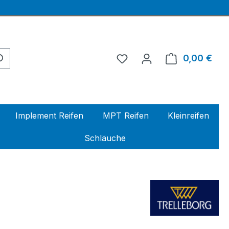
0,00 €
Ware
Implement Reifen
MPT Reifen
Kleinreifen
Schläuche