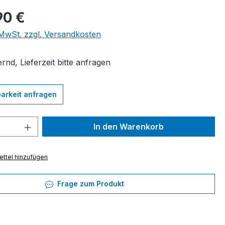
eis:
90 €
. MwSt. zzgl. Versandkosten
rnd, Lieferzeit bitte anfragen
arkeit anfragen
 Anzahl: Gib den gewünschten Wert ein 
In den Warenkorb
ttel hinzufügen
Frage zum Produkt