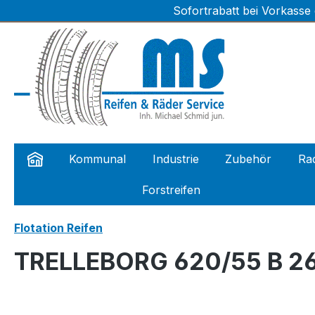
Sofortrabatt bei Vorkasse
m Hauptinhalt springen
Zur Suche springen
Zur Hauptnavigation springen
Kommunal
Industrie
Zubehör
Rad
Forstreifen
Flotation Reifen
TRELLEBORG 620/55 B 26