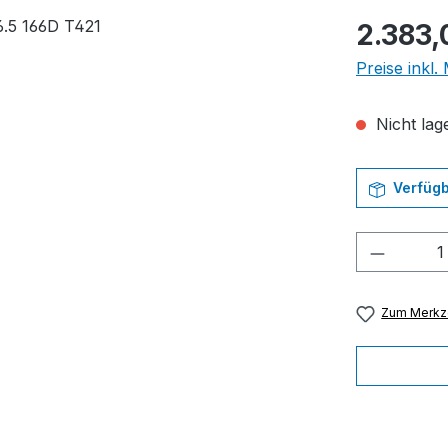
Regulärer Pr
2.383,
Preise inkl
Nicht lage
Verfügb
Produkt
Zum Merkze