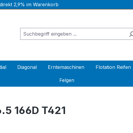
 direkt 2,9% im Warenkorb
ial
Diagonal
Erntemaschinen
Flotation Reifen
Felgen
.5 166D T421