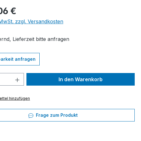
eis:
06 €
. MwSt. zzgl. Versandkosten
rnd, Lieferzeit bitte anfragen
arkeit anfragen
 Anzahl: Gib den gewünschten Wert ein 
In den Warenkorb
ttel hinzufügen
Frage zum Produkt