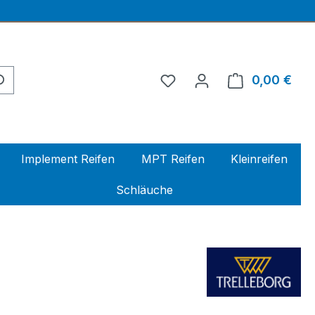
0,00 €
Ware
Implement Reifen
MPT Reifen
Kleinreifen
Schläuche