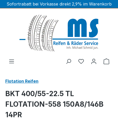
Sofortrabatt bei Vorkasse direkt 2,9% im Warenkorb
Zum Hauptinhalt springen
Ware
Flotation Reifen
BKT 400/55-22.5 TL
FLOTATION-558 150A8/146B
14PR