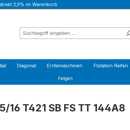
 direkt 2,9% im Warenkorb
ial
Diagonal
Erntemaschinen
Flotation Reifen
Felgen
/16 T421 SB FS TT 144A8