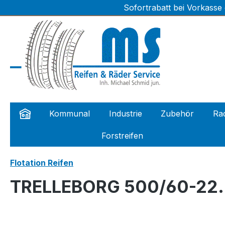
Sofortrabatt bei Vorkasse
m Hauptinhalt springen
Zur Suche springen
Zur Hauptnavigation springen
Kommunal
Industrie
Zubehör
Rad
Forstreifen
Flotation Reifen
TRELLEBORG 500/60-22.5