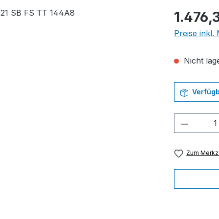
Regulärer Pr
1.476,
Preise inkl
Nicht lage
Verfügb
Produkt
Zum Merkze