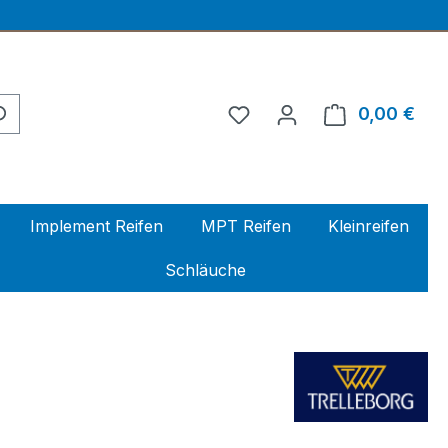
0,00 €
Ware
Implement Reifen
MPT Reifen
Kleinreifen
Schläuche