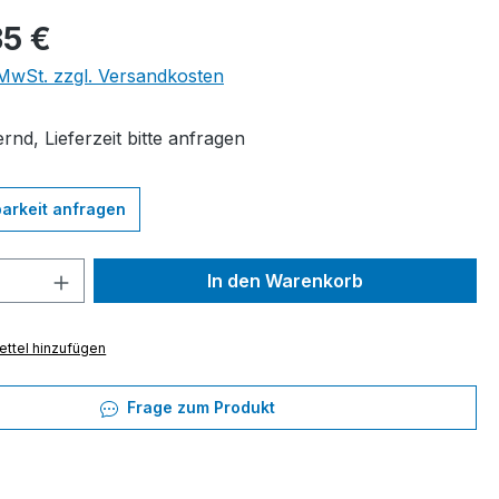
eis:
35 €
. MwSt. zzgl. Versandkosten
rnd, Lieferzeit bitte anfragen
arkeit anfragen
 Anzahl: Gib den gewünschten Wert ein 
In den Warenkorb
ttel hinzufügen
Frage zum Produkt