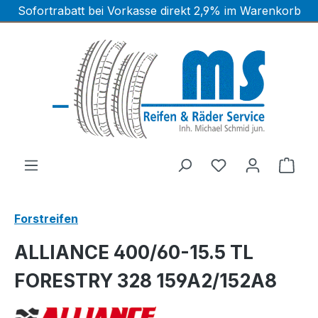
Sofortrabatt bei Vorkasse direkt 2,9% im Warenkorb
Zum Hauptinhalt springen
Ware
Forstreifen
ALLIANCE 400/60-15.5 TL
FORESTRY 328 159A2/152A8