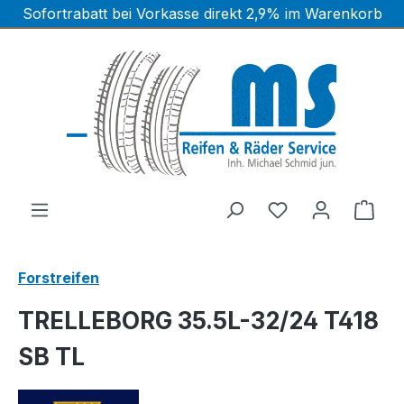
Sofortrabatt bei Vorkasse direkt 2,9% im Warenkorb
Zum Hauptinhalt springen
Ware
Forstreifen
TRELLEBORG 35.5L-32/24 T418
SB TL