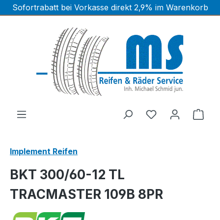
Sofortrabatt bei Vorkasse direkt 2,9% im Warenkorb
Zum Hauptinhalt springen
Ware
Implement Reifen
BKT 300/60-12 TL
TRACMASTER 109B 8PR