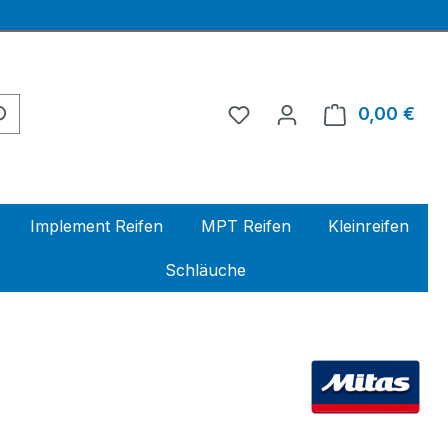
0,00 €
Ware
Implement Reifen
MPT Reifen
Kleinreifen
Schläuche