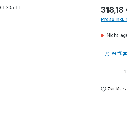
Regulärer Pr
318,18
Preise inkl
Nicht lage
Verfügb
Produkt
Zum Merkze