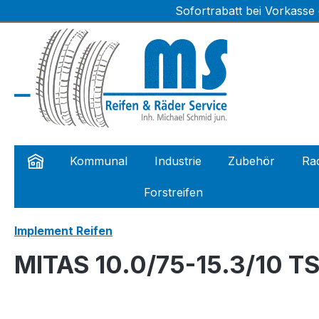
Sofortrabatt bei Vorkasse
m Hauptinhalt springen
Zur Suche springen
Zur Hauptnavigation springen
Kommunal
Industrie
Zubehör
Rad
Forstreifen
Implement Reifen
MITAS 10.0/75-15.3/10 T