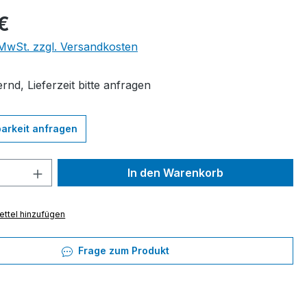
eis:
 €
. MwSt. zzgl. Versandkosten
rnd, Lieferzeit bitte anfragen
arkeit anfragen
 Anzahl: Gib den gewünschten Wert ein 
In den Warenkorb
ttel hinzufügen
Frage zum Produkt