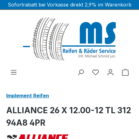
Sofortrabatt bei Vorkasse direkt 2,9% im Warenkorb
Zum Hauptinhalt springen
Ware
Implement Reifen
ALLIANCE 26 X 12.00-12 TL 312
94A8 4PR