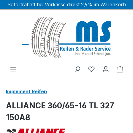
Sofortrabatt bei Vorkasse direkt 2,9% im Warenkorb
Zum Hauptinhalt springen
Ware
Implement Reifen
ALLIANCE 360/65-16 TL 327
150A8