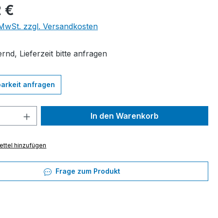
eis:
 €
. MwSt. zzgl. Versandkosten
rnd, Lieferzeit bitte anfragen
arkeit anfragen
 Anzahl: Gib den gewünschten Wert ein 
In den Warenkorb
ttel hinzufügen
Frage zum Produkt