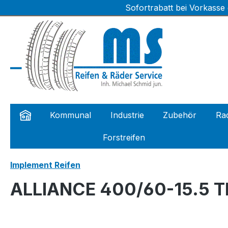
Sofortrabatt bei Vorkasse
m Hauptinhalt springen
Zur Suche springen
Zur Hauptnavigation springen
Kommunal
Industrie
Zubehör
Rad
Forstreifen
Implement Reifen
ALLIANCE 400/60-15.5 T