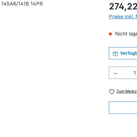
Regulärer Pr
274,22
Preise inkl
Nicht lage
Verfügb
Produkt
Zum Merkze