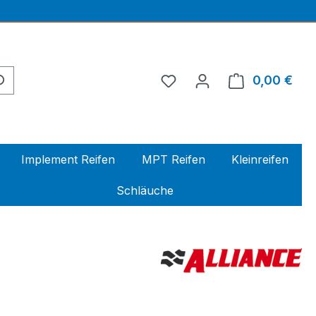
0,00 €
Ware
Implement Reifen
MPT Reifen
Kleinreifen
Schläuche