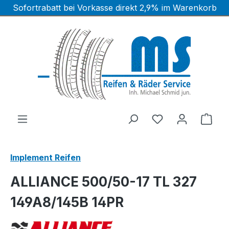
Sofortrabatt bei Vorkasse direkt 2,9% im Warenkorb
Zum Hauptinhalt springen
Ware
Implement Reifen
ALLIANCE 500/50-17 TL 327
149A8/145B 14PR