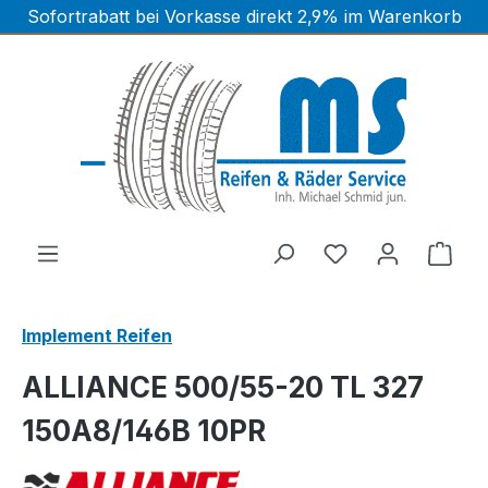
Sofortrabatt bei Vorkasse direkt 2,9% im Warenkorb
Zum Hauptinhalt springen
Ware
Implement Reifen
ALLIANCE 500/55-20 TL 327
150A8/146B 10PR