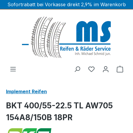
Sofortrabatt bei Vorkasse direkt 2,9% im Warenkorb
Zum Hauptinhalt springen
Ware
Implement Reifen
BKT 400/55-22.5 TL AW705
154A8/150B 18PR