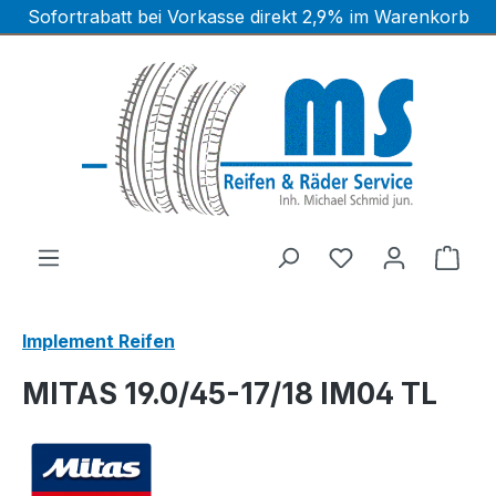
Sofortrabatt bei Vorkasse direkt 2,9% im Warenkorb
Zum Hauptinhalt springen
Ware
Implement Reifen
MITAS 19.0/45-17/18 IM04 TL