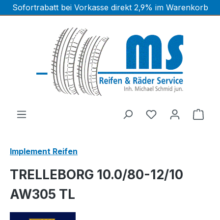
Sofortrabatt bei Vorkasse direkt 2,9% im Warenkorb
Zum Hauptinhalt springen
Ware
Implement Reifen
TRELLEBORG 10.0/80-12/10
AW305 TL