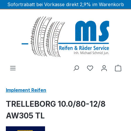
Sofortrabatt bei Vorkasse direkt 2,9% im Warenkorb
Zum Hauptinhalt springen
Ware
Implement Reifen
TRELLEBORG 10.0/80-12/8
AW305 TL