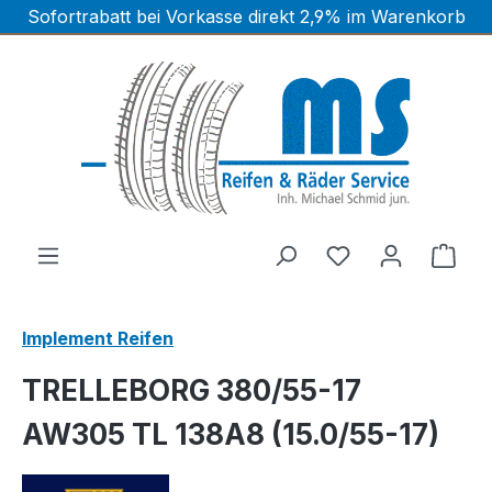
Sofortrabatt bei Vorkasse direkt 2,9% im Warenkorb
Zum Hauptinhalt springen
Ware
Implement Reifen
TRELLEBORG 380/55-17
AW305 TL 138A8 (15.0/55-17)