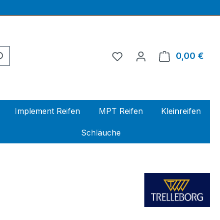
0,00 €
Ware
Implement Reifen
MPT Reifen
Kleinreifen
Schläuche