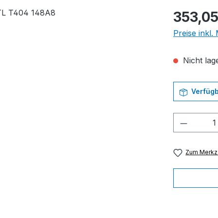
Regulärer Pr
353,05
Preise inkl
Nicht lage
Verfügb
Produkt
Zum Merkze