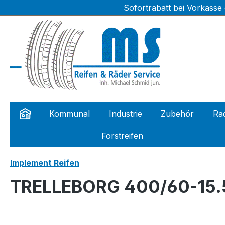
Sofortrabatt bei Vorkasse
m Hauptinhalt springen
Zur Suche springen
Zur Hauptnavigation springen
Kommunal
Industrie
Zubehör
Rad
Forstreifen
Implement Reifen
TRELLEBORG 400/60-15.