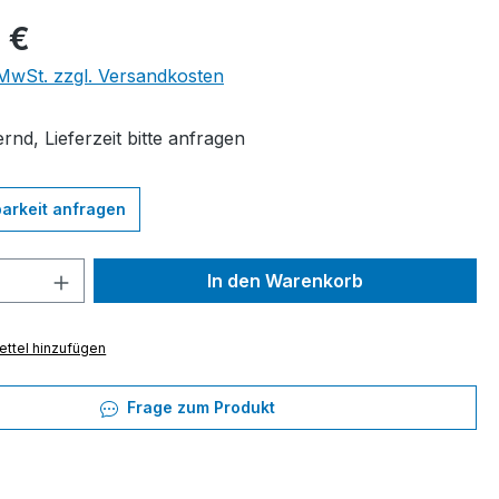
eis:
 €
. MwSt. zzgl. Versandkosten
rnd, Lieferzeit bitte anfragen
arkeit anfragen
 Anzahl: Gib den gewünschten Wert ein 
In den Warenkorb
ttel hinzufügen
Frage zum Produkt