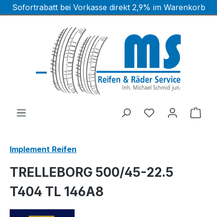
Sofortrabatt bei Vorkasse direkt 2,9% im Warenkorb
Zum Hauptinhalt springen
Ware
Implement Reifen
TRELLEBORG 500/45-22.5
T404 TL 146A8