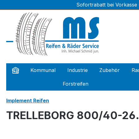
Sofortrabatt bei Vorkasse
m Hauptinhalt springen
Zur Suche springen
Zur Hauptnavigation springen
Kommunal
Industrie
Zubehör
Rad
Forstreifen
Implement Reifen
TRELLEBORG 800/40-26.