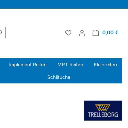
0,00 €
Ware
Implement Reifen
MPT Reifen
Kleinreifen
Schläuche