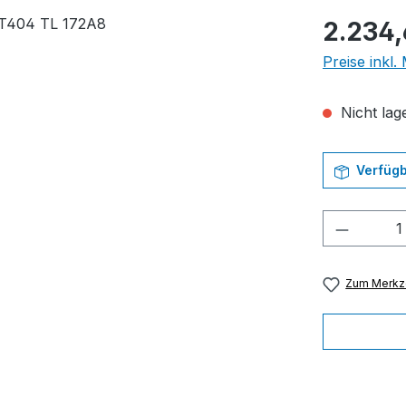
Regulärer Pr
2.234,
Preise inkl
Nicht lage
Verfügb
Produkt
Zum Merkze