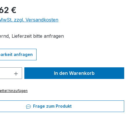
eis:
62 €
. MwSt. zzgl. Versandkosten
rnd, Lieferzeit bitte anfragen
arkeit anfragen
 Anzahl: Gib den gewünschten Wert ein 
In den Warenkorb
ttel hinzufügen
Frage zum Produkt