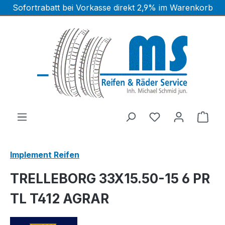
Sofortrabatt bei Vorkasse direkt 2,9% im Warenkorb
Zum Hauptinhalt springen
Ware
Implement Reifen
TRELLEBORG 33X15.50-15 6 PR
TL T412 AGRAR