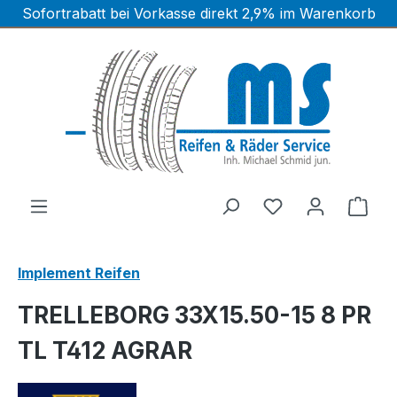
Sofortrabatt bei Vorkasse direkt 2,9% im Warenkorb
Zum Hauptinhalt springen
Ware
Implement Reifen
TRELLEBORG 33X15.50-15 8 PR
TL T412 AGRAR