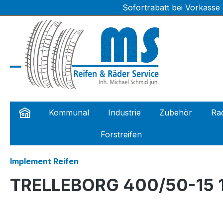
Sofortrabatt bei Vorkasse
m Hauptinhalt springen
Zur Suche springen
Zur Hauptnavigation springen
Kommunal
Industrie
Zubehör
Rad
Forstreifen
Implement Reifen
TRELLEBORG 400/50-15 