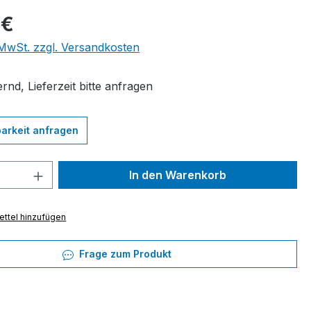
eis:
 €
. MwSt. zzgl. Versandkosten
rnd, Lieferzeit bitte anfragen
arkeit anfragen
 Anzahl: Gib den gewünschten Wert ein 
In den Warenkorb
ttel hinzufügen
Frage zum Produkt