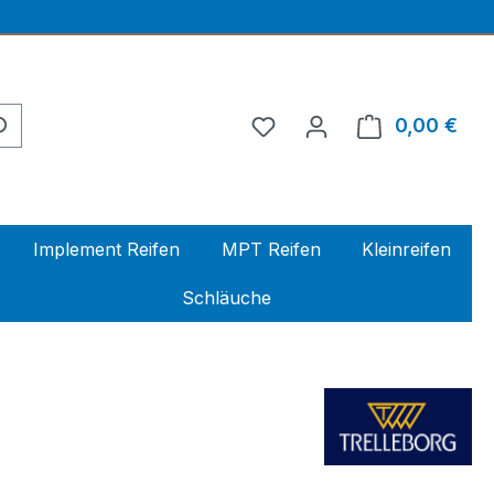
0,00 €
Ware
Implement Reifen
MPT Reifen
Kleinreifen
Schläuche