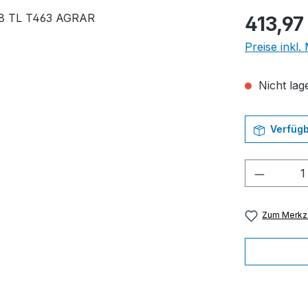
Regulärer Pr
413,97
Preise inkl
Nicht lage
Verfügb
Produkt
Zum Merkze