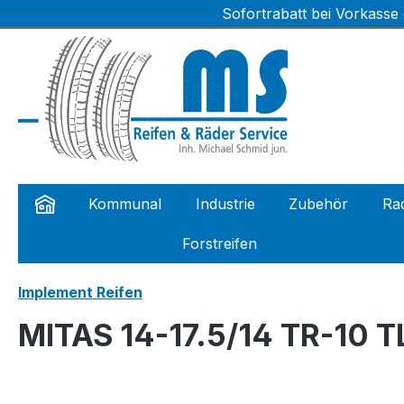
Sofortrabatt bei Vorkasse
m Hauptinhalt springen
Zur Suche springen
Zur Hauptnavigation springen
Kommunal
Industrie
Zubehör
Rad
Forstreifen
Implement Reifen
MITAS 14-17.5/14 TR-10 T