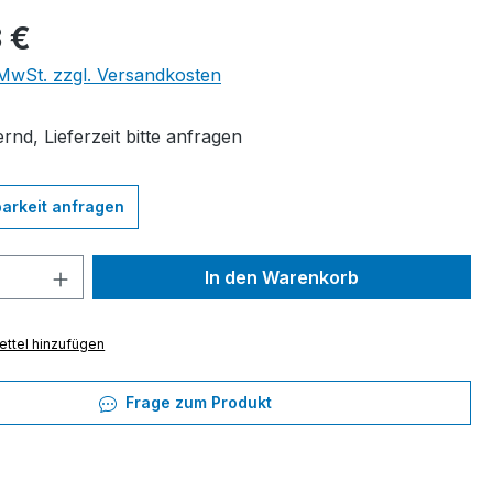
eis:
 €
. MwSt. zzgl. Versandkosten
rnd, Lieferzeit bitte anfragen
arkeit anfragen
 Anzahl: Gib den gewünschten Wert ein 
In den Warenkorb
ttel hinzufügen
Frage zum Produkt