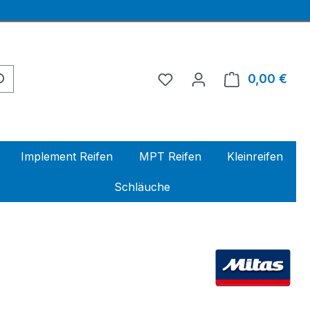
0,00 €
Ware
Implement Reifen
MPT Reifen
Kleinreifen
Schläuche