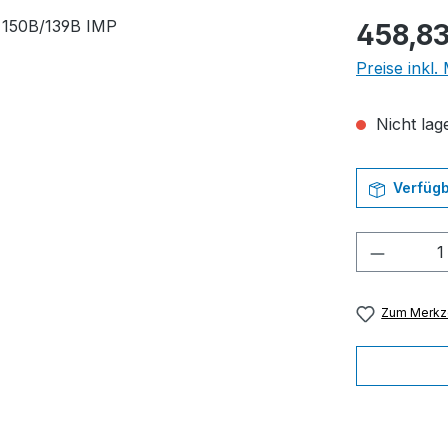
Regulärer Pr
458,83
Preise inkl
Nicht lage
Verfügb
Produkt
Zum Merkze