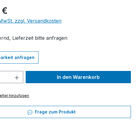
eis:
 €
. MwSt. zzgl. Versandkosten
rnd, Lieferzeit bitte anfragen
arkeit anfragen
 Anzahl: Gib den gewünschten Wert ein 
In den Warenkorb
ttel hinzufügen
Frage zum Produkt