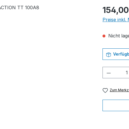
Regulärer Pr
154,00
Preise inkl
Nicht lage
Verfügb
Produkt
Zum Merkze