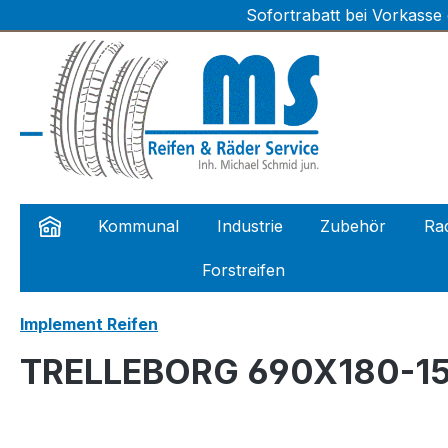
Sofortrabatt bei Vorkasse
m Hauptinhalt springen
Zur Suche springen
Zur Hauptnavigation springen
Kommunal
Industrie
Zubehör
Rad
Forstreifen
Implement Reifen
TRELLEBORG 690X180-15