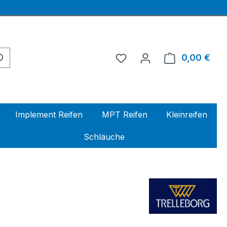
0,00 €
Ware
Implement Reifen
MPT Reifen
Kleinreifen
Schläuche