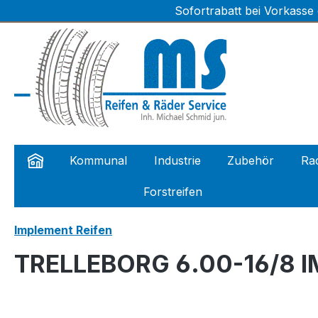
Sofortrabatt bei Vorkasse
m Hauptinhalt springen
Zur Suche springen
Zur Hauptnavigation springen
Kommunal
Industrie
Zubehör
Rad
Forstreifen
Implement Reifen
TRELLEBORG 6.00-16/8 I