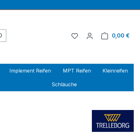
0,00 €
Ware
Implement Reifen
MPT Reifen
Kleinreifen
Schläuche