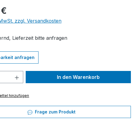
eis:
 €
. MwSt. zzgl. Versandkosten
rnd, Lieferzeit bitte anfragen
arkeit anfragen
 Anzahl: Gib den gewünschten Wert ein 
In den Warenkorb
ttel hinzufügen
Frage zum Produkt