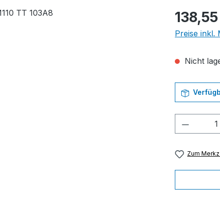
Regulärer Pr
138,55
Preise inkl
Nicht lage
Verfügb
Produkt
Zum Merkze