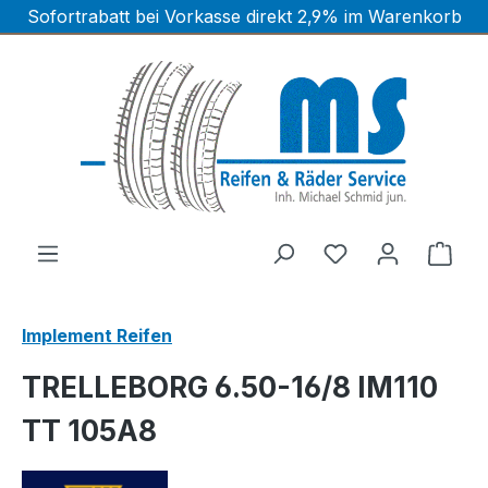
Sofortrabatt bei Vorkasse direkt 2,9% im Warenkorb
Zum Hauptinhalt springen
Ware
Implement Reifen
TRELLEBORG 6.50-16/8 IM110
TT 105A8