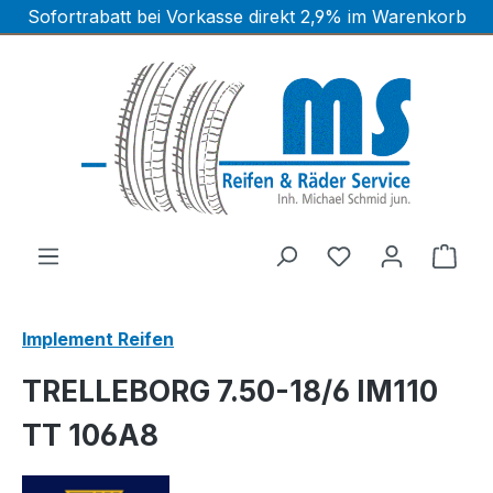
Sofortrabatt bei Vorkasse direkt 2,9% im Warenkorb
Zum Hauptinhalt springen
Ware
Implement Reifen
TRELLEBORG 7.50-18/6 IM110
TT 106A8