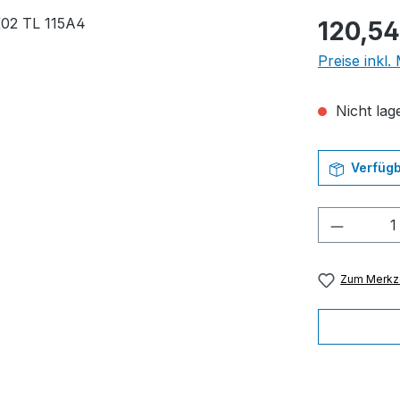
Regulärer Pr
120,54
Preise inkl
Nicht lage
Verfügb
Produkt
Zum Merkze