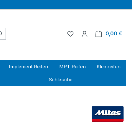
0,00 €
Ware
Implement Reifen
MPT Reifen
Kleinreifen
Schläuche