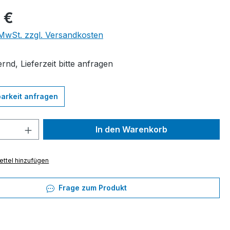
eis:
 €
. MwSt. zzgl. Versandkosten
rnd, Lieferzeit bitte anfragen
arkeit anfragen
 Anzahl: Gib den gewünschten Wert ein 
In den Warenkorb
ttel hinzufügen
Frage zum Produkt