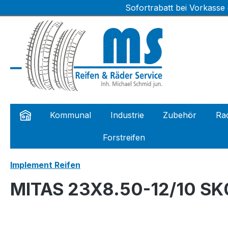
Sofortrabatt bei Vorkasse
m Hauptinhalt springen
Zur Suche springen
Zur Hauptnavigation springen
Kommunal
Industrie
Zubehör
Rad
Forstreifen
Implement Reifen
MITAS 23X8.50-12/10 SK