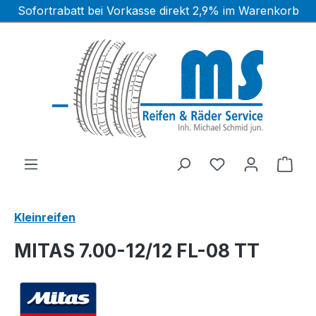
Sofortrabatt bei Vorkasse direkt 2,9% im Warenkorb
Zum Hauptinhalt springen
Ware
Kleinreifen
MITAS 7.00-12/12 FL-08 TT