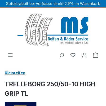
Sofortrabatt bei Vorkasse direkt 2,9% im Warenkorb
Zum Hauptinhalt springen
Ware
Kleinreifen
TRELLEBORG 250/50-10 HIGH
GRIP TL