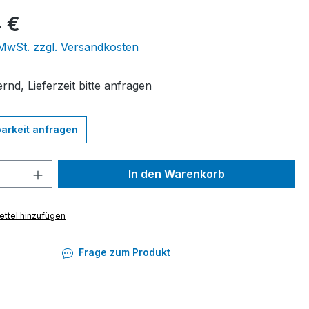
eis:
 €
. MwSt. zzgl. Versandkosten
rnd, Lieferzeit bitte anfragen
arkeit anfragen
 Anzahl: Gib den gewünschten Wert ein 
In den Warenkorb
ttel hinzufügen
Frage zum Produkt