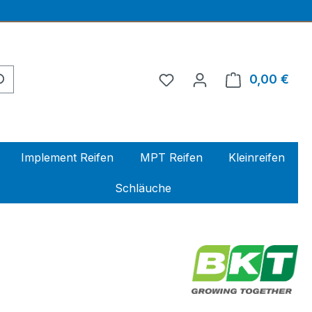
0,00 €
Ware
Implement Reifen
MPT Reifen
Kleinreifen
Schläuche