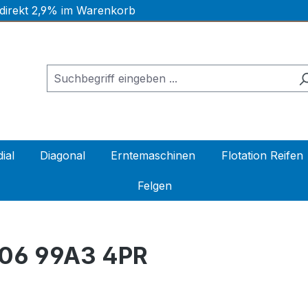
 direkt 2,9% im Warenkorb
ial
Diagonal
Erntemaschinen
Flotation Reifen
Felgen
306 99A3 4PR