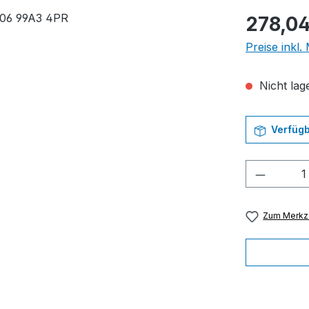
Regulärer Pr
278,04
Preise inkl
Nicht lage
Verfügb
Produkt
Zum Merkze