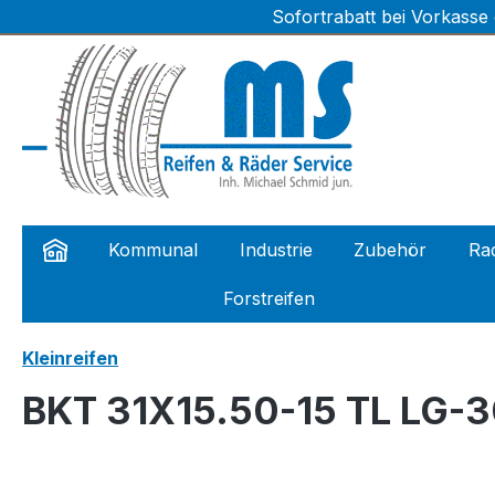
Sofortrabatt bei Vorkasse
m Hauptinhalt springen
Zur Suche springen
Zur Hauptnavigation springen
Kommunal
Industrie
Zubehör
Rad
Forstreifen
Kleinreifen
BKT 31X15.50-15 TL LG-