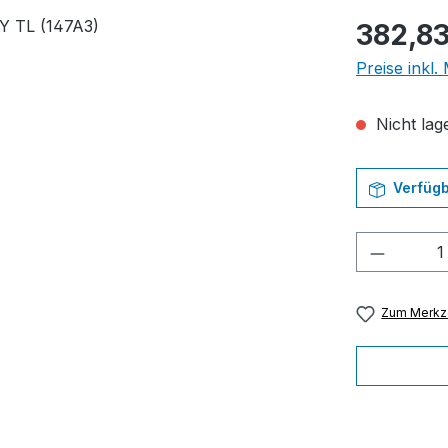
Regulärer Pr
382,83
Preise inkl
Nicht lage
Verfügb
Produkt
Zum Merkze