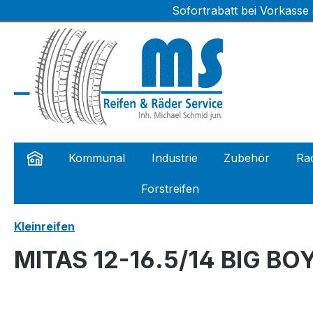
Sofortrabatt bei Vorkasse
m Hauptinhalt springen
Zur Suche springen
Zur Hauptnavigation springen
Kommunal
Industrie
Zubehör
Rad
Forstreifen
Kleinreifen
MITAS 12-16.5/14 BIG BOY