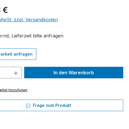
eis:
 €
. MwSt. zzgl. Versandkosten
rnd, Lieferzeit bitte anfragen
arkeit anfragen
 Anzahl: Gib den gewünschten Wert ein 
In den Warenkorb
ttel hinzufügen
Frage zum Produkt