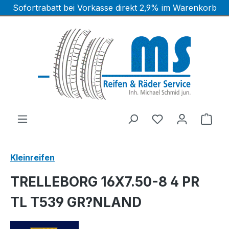
Sofortrabatt bei Vorkasse direkt 2,9% im Warenkorb
Zum Hauptinhalt springen
Ware
Kleinreifen
TRELLEBORG 16X7.50-8 4 PR
TL T539 GR?NLAND