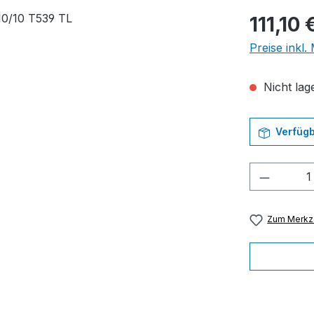
Regulärer Pr
111,10 
Preise inkl
Nicht lage
Verfügb
Produkt
Zum Merkze