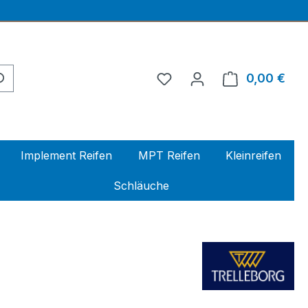
0,00 €
Ware
Implement Reifen
MPT Reifen
Kleinreifen
Schläuche