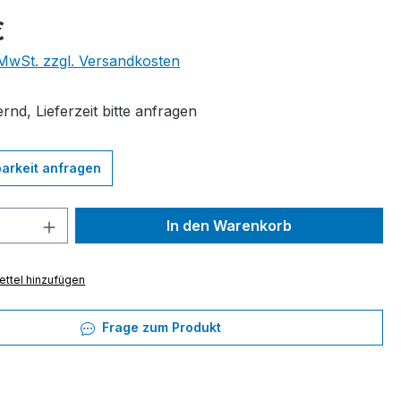
eis:
€
. MwSt. zzgl. Versandkosten
rnd, Lieferzeit bitte anfragen
arkeit anfragen
 Anzahl: Gib den gewünschten Wert ein 
In den Warenkorb
ttel hinzufügen
Frage zum Produkt