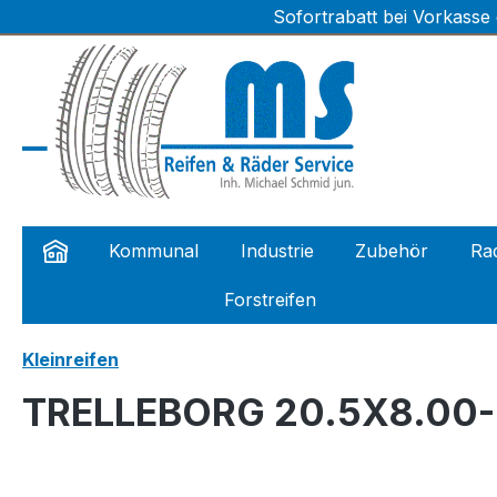
Sofortrabatt bei Vorkasse
m Hauptinhalt springen
Zur Suche springen
Zur Hauptnavigation springen
Kommunal
Industrie
Zubehör
Rad
Forstreifen
Kleinreifen
TRELLEBORG 20.5X8.00-