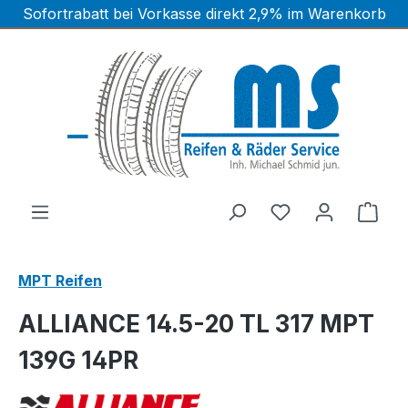
Sofortrabatt bei Vorkasse direkt 2,9% im Warenkorb
Zum Hauptinhalt springen
Ware
MPT Reifen
ALLIANCE 14.5-20 TL 317 MPT
139G 14PR