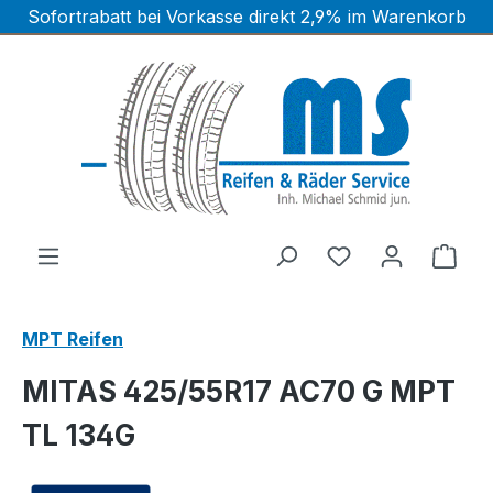
Sofortrabatt bei Vorkasse direkt 2,9% im Warenkorb
Zum Hauptinhalt springen
Ware
MPT Reifen
MITAS 425/55R17 AC70 G MPT
TL 134G