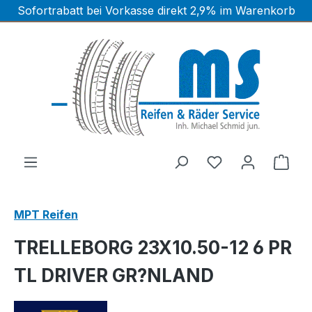
Sofortrabatt bei Vorkasse direkt 2,9% im Warenkorb
Zum Hauptinhalt springen
Ware
MPT Reifen
TRELLEBORG 23X10.50-12 6 PR
TL DRIVER GR?NLAND