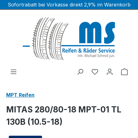
Sofortrabatt bei Vorkasse direkt 2,9% im Warenkorb
Zum Hauptinhalt springen
Ware
MPT Reifen
MITAS 280/80-18 MPT-01 TL
130B (10.5-18)