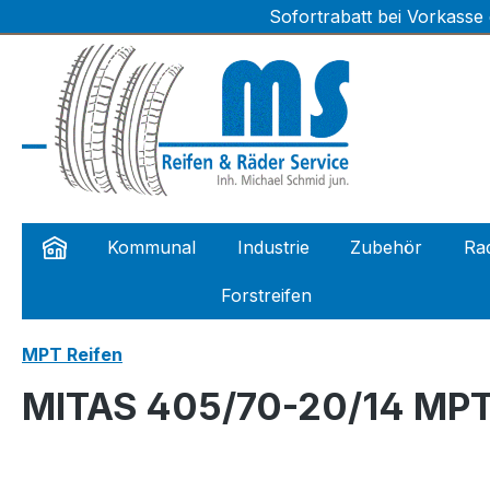
Sofortrabatt bei Vorkasse
m Hauptinhalt springen
Zur Suche springen
Zur Hauptnavigation springen
Kommunal
Industrie
Zubehör
Rad
Forstreifen
MPT Reifen
MITAS 405/70-20/14 MPT