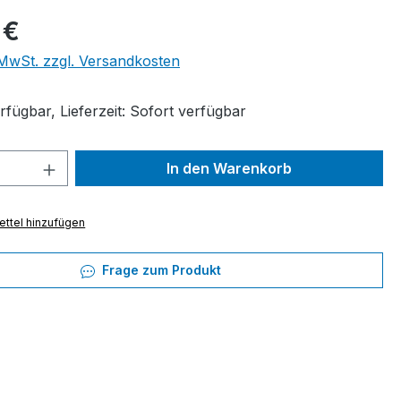
eis:
 €
. MwSt. zzgl. Versandkosten
fügbar, Lieferzeit: Sofort verfügbar
 Anzahl: Gib den gewünschten Wert ein 
In den Warenkorb
ttel hinzufügen
Frage zum Produkt