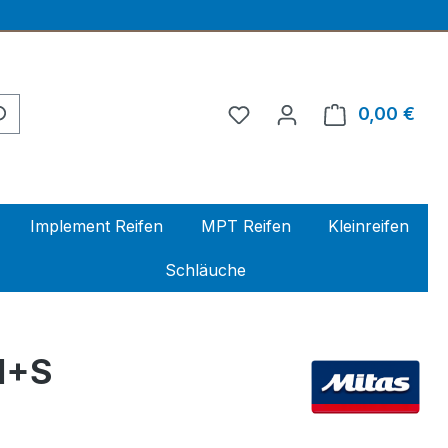
0,00 €
Ware
Implement Reifen
MPT Reifen
Kleinreifen
Schläuche
M+S