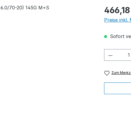
Regulärer Pr
466,18
Preise inkl
Sofort ver
Produkt
Zum Merkze