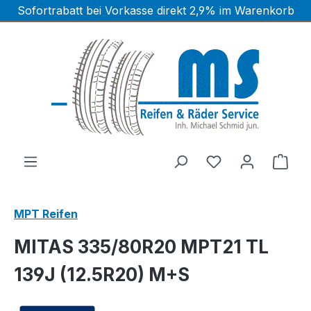
Sofortrabatt bei Vorkasse direkt 2,9% im Warenkorb
Zum Hauptinhalt springen
Ware
MPT Reifen
MITAS 335/80R20 MPT21 TL
139J (12.5R20) M+S