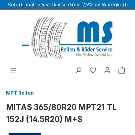
Sofortrabatt bei Vorkasse direkt 2,9% im Warenkorb
Zum Hauptinhalt springen
Ware
MPT Reifen
MITAS 365/80R20 MPT21 TL
152J (14.5R20) M+S