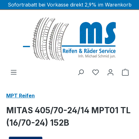
Sofortrabatt bei Vorkasse direkt 2,9% im Warenkorb
Zum Hauptinhalt springen
Ware
MPT Reifen
MITAS 405/70-24/14 MPT01 TL
(16/70-24) 152B