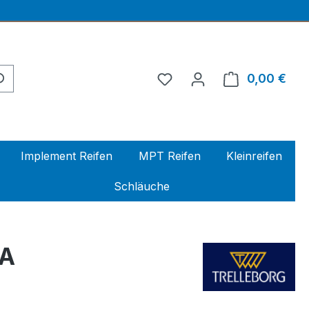
0,00 €
Ware
Implement Reifen
MPT Reifen
Kleinreifen
Schläuche
DA