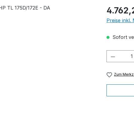
Regulärer Pr
4.762,
Preise inkl
Sofort ver
Produkt
Zum Merkze