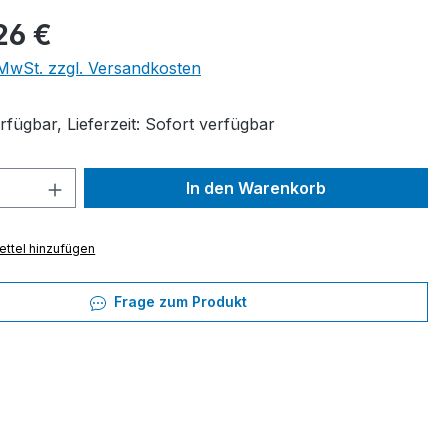
eis:
26 €
. MwSt. zzgl. Versandkosten
fügbar, Lieferzeit: Sofort verfügbar
 Anzahl: Gib den gewünschten Wert ein 
In den Warenkorb
ttel hinzufügen
Frage zum Produkt