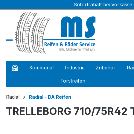
Sofortrabatt bei Vorkasse
m Hauptinhalt springen
Zur Suche springen
Zur Hauptnavigation springen
Kommunal
Industrie
Zubehör
Rad
Forstreifen
Radial
Radial - DA Reifen
TRELLEBORG 710/75R42 T