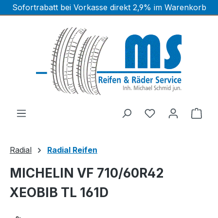
Sofortrabatt bei Vorkasse direkt 2,9% im Warenkorb
Zum Hauptinhalt springen
Ware
Radial
Radial Reifen
MICHELIN VF 710/60R42
XEOBIB TL 161D