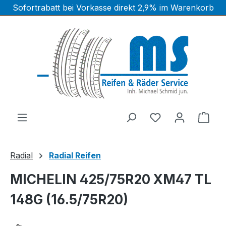
Sofortrabatt bei Vorkasse direkt 2,9% im Warenkorb
Zum Hauptinhalt springen
Ware
Radial
Radial Reifen
MICHELIN 425/75R20 XM47 TL
148G (16.5/75R20)