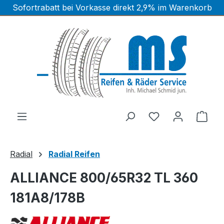
Sofortrabatt bei Vorkasse direkt 2,9% im Warenkorb
Zum Hauptinhalt springen
Ware
Radial
Radial Reifen
ALLIANCE 800/65R32 TL 360
181A8/178B