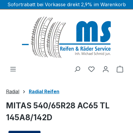
Sofortrabatt bei Vorkasse direkt 2,9% im Warenkorb
Zum Hauptinhalt springen
Ware
Radial
Radial Reifen
MITAS 540/65R28 AC65 TL
145A8/142D