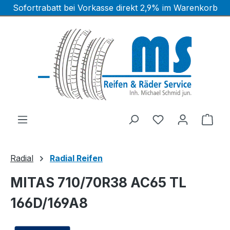
Sofortrabatt bei Vorkasse direkt 2,9% im Warenkorb
Zum Hauptinhalt springen
Ware
Radial
Radial Reifen
MITAS 710/70R38 AC65 TL
166D/169A8